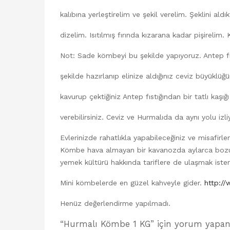
kalıbına yerleştirelim ve şekil verelim. Şeklini aldı
dizelim. Isıtılmış fırında kızarana kadar pişirelim
Not: Sade kömbeyi bu şekilde yapıyoruz. Antep fı
şekilde hazırlanıp elinize aldığınız ceviz büyüklü
kavurup çektiğiniz Antep fıstığından bir tatlı kaşığ
verebilirsiniz. Ceviz ve Hurmalıda da aynı yolu izli
Evlerinizde rahatlıkla yapabileceğiniz ve misafirle
Kömbe hava almayan bir kavanozda aylarca bozulm
yemek kültürü hakkında tariflere de ulaşmak iste
Mini kömbelerde en güzel kahveyle gider.
http:/
Henüz değerlendirme yapılmadı.
“Hurmalı Kömbe 1 KG” için yorum yapan i