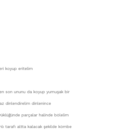
keri koyup eritelim
e en son ununu da koyup yumuşak bir
z dinlendirelim dinlenince
yüklüğünde parçalar halinde bölelim
ı tarafı altta kalacak şekilde kömbe