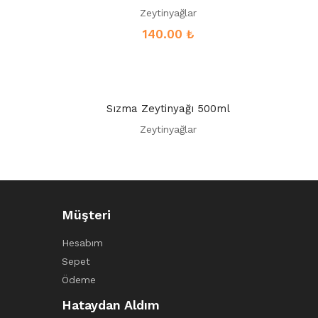
Zeytinyağlar
140.00
₺
Sızma Zeytinyağı 500ml
Zeytinyağlar
Müşteri
Hesabım
Sepet
Ödeme
Hataydan Aldım