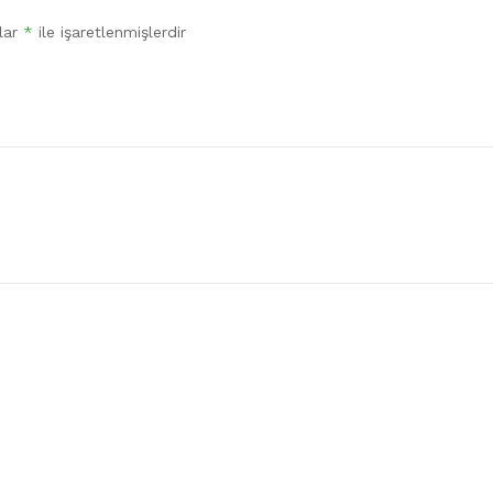
nlar
*
ile işaretlenmişlerdir