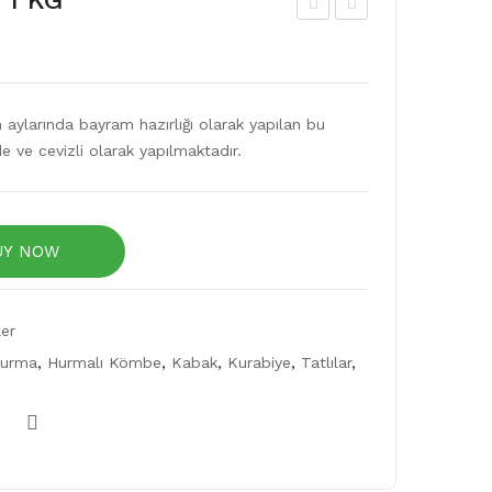
 1 KG
alh
eviz
alı
li
Zey
Kö
aylarında bayram hazırlığı olarak yapılan bu
tin
mb
e ve cevizli olarak yapılmaktadır.
(1
e
kg)
1KG
UY NOW
er
urma
,
Hurmalı Kömbe
,
Kabak
,
Kurabiye
,
Tatlılar
,