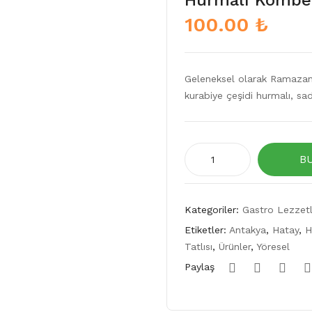
Hurmalı Kömbe
100.00
₺
Geleneksel olarak Ramazan 
kurabiye çeşidi hurmalı, sad
Hurmalı
B
Kömbe
1
KG
Kategoriler:
Gastro Lezzetl
adet
Etiketler:
Antakya
,
Hatay
,
H
Tatlısı
,
Ürünler
,
Yöresel
Paylaş