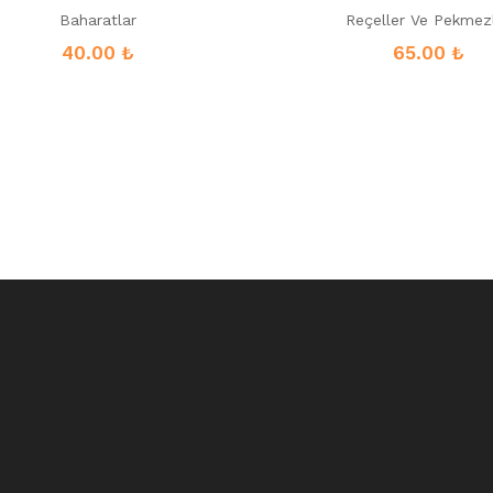
Baharatlar
Reçeller Ve Pekmez
40.00
₺
65.00
₺