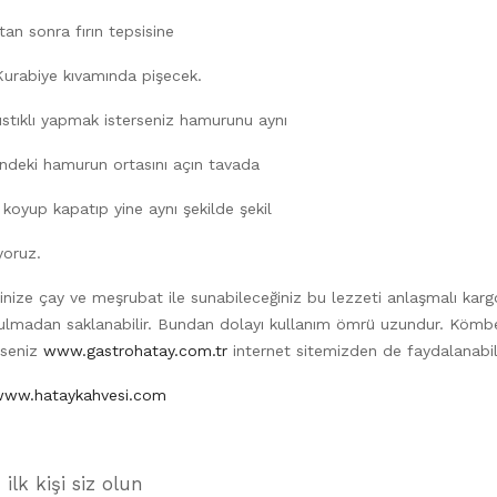
ktan sonra fırın tepsisine
. Kurabiye kıvamında pişecek.
stıklı yapmak isterseniz hamurunu aynı
ğündeki hamurun ortasını açın tavada
ı koyup kapatıp yine aynı şekilde şekil
yoruz.
rinize çay ve meşrubat ile sunabileceğiniz bu lezzeti anlaşmalı kargo
adan saklanabilir. Bundan dolayı kullanım ömrü uzundur. Kömbenin 
rseniz
www.gastrohatay.com.tr
internet sitemizden de faydalanabili
/www.hataykahvesi.com
lk kişi siz olun