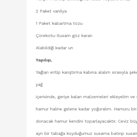
2 Paket vanilya
1 Paket kabartma tozu
Çörekotu-Susam göz kararı
Alabildiği kadar un
Yapılışı,
Yağları eritip karıştırma kabına alalım sırasıyla şe
yağ
içerisinde, geriye kalan malzemeleri ekleyelim v
hamur haline gelene kadar yoğuralım. Hamuru bira
donacak hamur kendini toparlayacaktır. Ceviz bü
ayrı bir tabağa koyduğumuz susama batırıp susaml