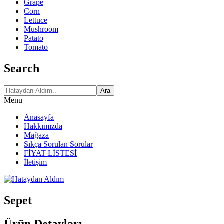
Grape
Corn
Lettuce
Mushroom
Patato
Tomato
Search
Ara
Menu
Anasayfa
Hakkımızda
Mağaza
Sıkça Sorulan Sorular
FİYAT LİSTESİ
İletişim
Sepet
Ürün Detayları