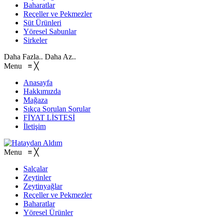
Baharatlar
Reçeller ve Pekmezler
Süt Ürünleri
Yöresel Sabunlar
Sirkeler
Daha Fazla..
Daha Az..
Menu
≡
╳
Anasayfa
Hakkımızda
Mağaza
Sıkça Sorulan Sorular
FİYAT LİSTESİ
İletişim
Menu
≡
╳
Salçalar
Zeytinler
Zeytinyağlar
Reçeller ve Pekmezler
Baharatlar
Yöresel Ürünler