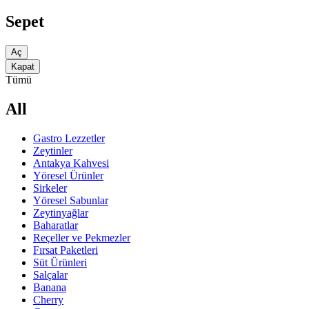
Sepet
Aç
Kapat
Tümü
All
Gastro Lezzetler
Zeytinler
Antakya Kahvesi
Yöresel Ürünler
Sirkeler
Yöresel Sabunlar
Zeytinyağlar
Baharatlar
Reçeller ve Pekmezler
Fırsat Paketleri
Süt Ürünleri
Salçalar
Banana
Cherry