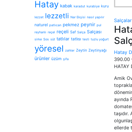
Hatay
kabak
kuru
karadut
kurabiye
lezzetli
lezzet
Nar Ekşisi
nasıl yapılır
Salçalar
peynir
pekmez
naturel
patlıcan
pul
Hat
reçeli
Salçası
Saf
reyhanlı
reçel
Salça
Sal
tatlılar
tatlısı
sirke
Sos
süt
testi
tuzlu yoğurt
yöresel
Zeytin
Zeytinyağı
zahter
Hatay D
ürünler
üzüm
390.00
şifa
HATAY 
Amik Ova
toprakla
dönemin
ayında 
domates
taşıdır.
olgunla
ellerde 