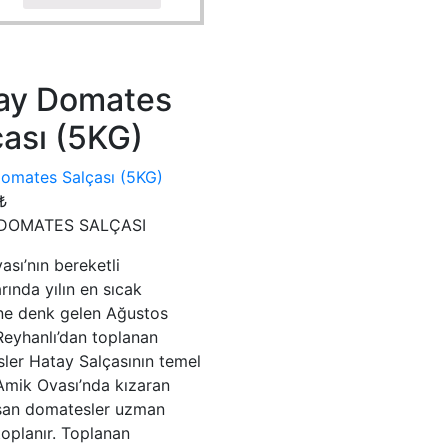
ay Domates
çası (5KG)
omates Salçası (5KG)
₺
DOMATES SALÇASI
sı’nın bereketli
rında yılın en sıcak
e denk gelen Ağustos
Reyhanlı’dan toplanan
ler Hatay Salçasının temel
 Amik Ovası’nda kızaran
şan domatesler uzman
toplanır. Toplanan