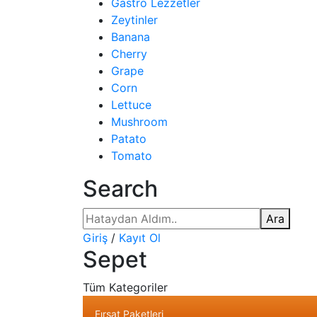
Gastro Lezzetler
Zeytinler
Banana
Cherry
Grape
Corn
Lettuce
Mushroom
Patato
Tomato
Search
Ara
Giriş
/
Kayıt Ol
Sepet
Tüm Kategoriler
Fırsat Paketleri