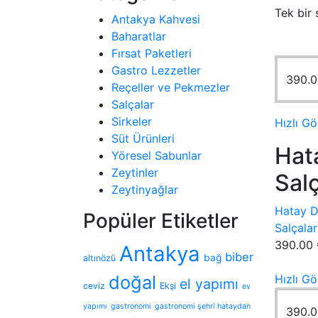
Tek bir 
Antakya Kahvesi
Baharatlar
Fırsat Paketleri
Gastro Lezzetler
390.
Reçeller ve Pekmezler
Salçalar
Sirkeler
Hızlı Gö
Süt Ürünleri
Hat
Yöresel Sabunlar
Zeytinler
Sal
Zeytinyağlar
Hatay D
Popüler Etiketler
Salçalar
390.00
Antakya
biber
bağ
altınözü
doğal
Hızlı Gö
el yapımı
ceviz
Ekşi
ev
yapımı
gastronomi
gastronomi şehri hataydan
390.