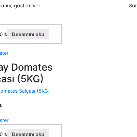
sonuç gösteriliyor
Sor
00
₺
Devamını oku
ster
ay Domates
çası (5KG)
omates Salçası (5KG)
₺
ster
00
₺
Devamını oku