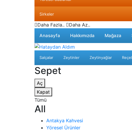
Sirkeler
Daha Fazla..
Daha Az..
Anasayfa
Hakkımızda
Mağaza
Salçalar
Zeytinler
Zeytinyağlar
Reçel
Sepet
Aç
Kapat
Tümü
All
Antakya Kahvesi
Yöresel Ürünler