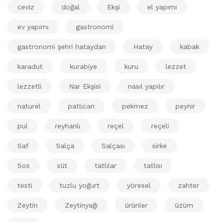
ceviz
doğal
Ekşi
el yapımı
ev yapımı
gastronomi
gastronomi şehri hataydan
Hatay
kabak
karadut
kurabiye
kuru
lezzet
lezzetli
Nar Ekşisi
nasıl yapılır
naturel
patlıcan
pekmez
peynir
pul
reyhanlı
reçel
reçeli
Saf
Salça
Salçası
sirke
Sos
süt
tatlılar
tatlısı
testi
tuzlu yoğurt
yöresel
zahter
Zeytin
Zeytinyağı
ürünler
üzüm