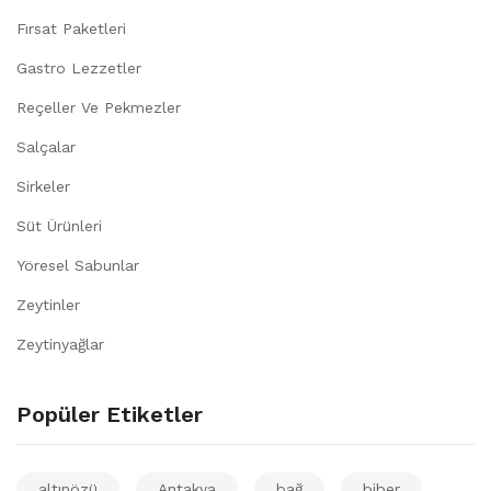
Fırsat Paketleri
Gastro Lezzetler
Reçeller Ve Pekmezler
Salçalar
Sirkeler
Süt Ürünleri
Yöresel Sabunlar
Zeytinler
Zeytinyağlar
Popüler Etiketler
altınözü
Antakya
bağ
biber