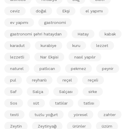
ceviz
doğal
Ekşi
el yapımı
ev yapımı
gastronomi
gastronomi şehri hataydan
Hatay
kabak
karadut
kurabiye
kuru
lezzet
lezzetli
Nar Ekşisi
nasıl yapılır
naturel
patlıcan
pekmez
peynir
pul
reyhanlı
reçel
reçeli
Saf
Salça
Salçası
sirke
Sos
süt
tatlılar
tatlısı
testi
tuzlu yoğurt
yöresel
zahter
Zeytin
Zeytinyağı
ürünler
üzüm