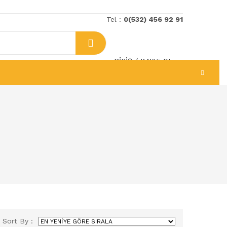
Tel :
0(532) 456 92 91
GIRIŞ
/
KAYIT OL
Sort By :