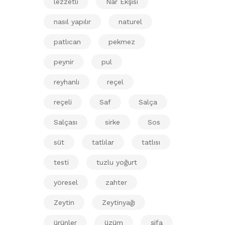
lezzetli
Nar Ekşisi
nasıl yapılır
naturel
patlıcan
pekmez
peynir
pul
reyhanlı
reçel
reçeli
Saf
Salça
Salçası
sirke
Sos
süt
tatlılar
tatlısı
testi
tuzlu yoğurt
yöresel
zahter
Zeytin
Zeytinyağı
ürünler
üzüm
şifa