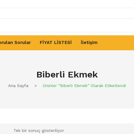
orulan Sorular
FİYAT LİSTESİ
İletişim
er Ve Pekmezler
Baharatlar
Yöresel Ürünler
Biberli Ekmek
Ana Sayfa
>
Ürünler “biberli Ekmek” Olarak Etiketlendi
Tek bir sonuç gösteriliyor