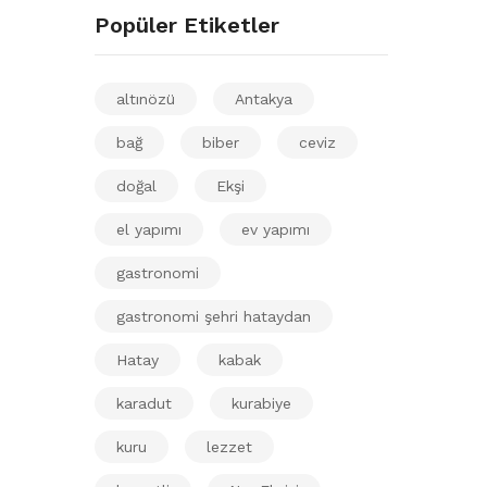
Popüler Etiketler
altınözü
Antakya
bağ
biber
ceviz
doğal
Ekşi
el yapımı
ev yapımı
gastronomi
gastronomi şehri hataydan
Hatay
kabak
karadut
kurabiye
kuru
lezzet