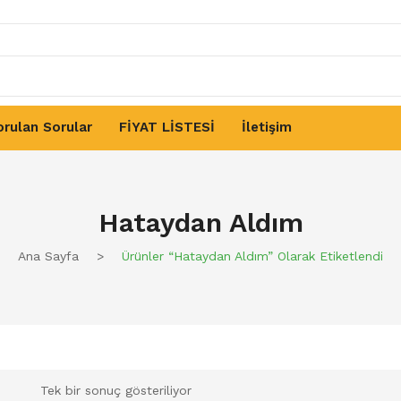
orulan Sorular
FİYAT LİSTESİ
İletişim
er Ve Pekmezler
Baharatlar
Yöresel Ürünler
Hataydan Aldım
Ana Sayfa
>
Ürünler “Hataydan Aldım” Olarak Etiketlendi
Tek bir sonuç gösteriliyor