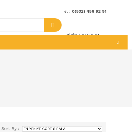
Tel :
0(532) 456 92 91
GIRIŞ
/
KAYIT OL
Sort By :