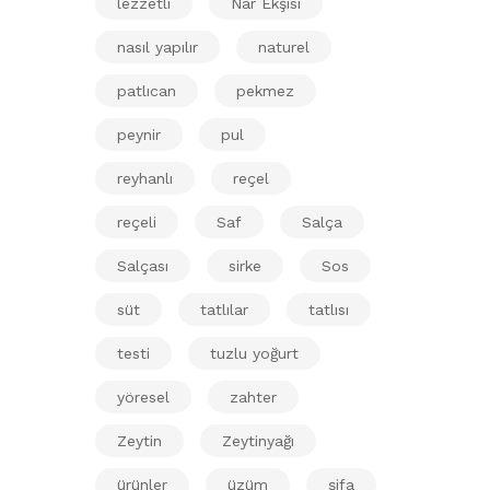
lezzetli
Nar Ekşisi
nasıl yapılır
naturel
patlıcan
pekmez
peynir
pul
reyhanlı
reçel
reçeli
Saf
Salça
Salçası
sirke
Sos
süt
tatlılar
tatlısı
testi
tuzlu yoğurt
yöresel
zahter
Zeytin
Zeytinyağı
ürünler
üzüm
şifa