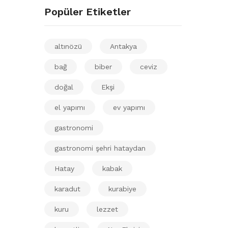
Popüler Etiketler
altınözü
Antakya
bağ
biber
ceviz
doğal
Ekşi
el yapımı
ev yapımı
gastronomi
gastronomi şehri hataydan
Hatay
kabak
karadut
kurabiye
kuru
lezzet