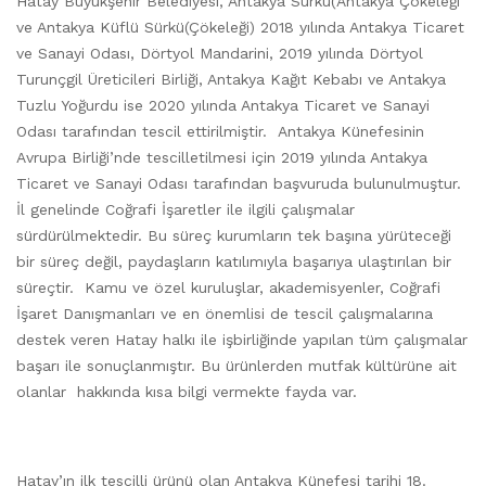
Hatay Büyükşehir Belediyesi, Antakya Sürkü(Antakya Çökeleği
ve Antakya Küflü Sürkü(Çökeleği) 2018 yılında Antakya Ticaret
ve Sanayi Odası, Dörtyol Mandarini, 2019 yılında Dörtyol
Turunçgil Üreticileri Birliği, Antakya Kağıt Kebabı ve Antakya
Tuzlu Yoğurdu ise 2020 yılında Antakya Ticaret ve Sanayi
Odası tarafından tescil ettirilmiştir. Antakya Künefesinin
Avrupa Birliği’nde tescilletilmesi için 2019 yılında Antakya
Ticaret ve Sanayi Odası tarafından başvuruda bulunulmuştur.
İl genelinde Coğrafi İşaretler ile ilgili çalışmalar
sürdürülmektedir. Bu süreç kurumların tek başına yürüteceği
bir süreç değil, paydaşların katılımıyla başarıya ulaştırılan bir
süreçtir. Kamu ve özel kuruluşlar, akademisyenler, Coğrafi
İşaret Danışmanları ve en önemlisi de tescil çalışmalarına
destek veren Hatay halkı ile işbirliğinde yapılan tüm çalışmalar
başarı ile sonuçlanmıştır. Bu ürünlerden mutfak kültürüne ait
olanlar hakkında kısa bilgi vermekte fayda var.
Hatay’ın ilk tescilli ürünü olan Antakya Künefesi tarihi 18.