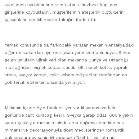
kurallarına uyduklarını dezenfektan cihazlarını kapıların
girişlerine koyduklarını, müşterilerinin ateşlerini ölçtüklerini,
çalışanların sürekli maske taktığını ifade etti.
Yemek konusunda da farkındalık yaratan mekanın Antakya’daki
diğer mekanlardan ayrı öne çıkan yemekleri bulunuyor. Şehre
gelen ünlülerin uğrak yeri olan mekanda Dünya ve Ortadoğu
mutfağından vişneli kebap, sucuk roll, naneli köfte, yaprak
steak, sveyka kebap, çakır kebabı müşterileri tarafından en
çok tercih edilenler arasında yer alıyor.
Mekanın içinde öyle farklı bir yer var ki şarapseverlerin
gönlünde taht kuracağı kesin. Sveyka Şarap odası 600’e yakın
şarap çeşidiyle mekanın içinde ama bağımsız kendine has
mimarisi ve dekorasyonuyla dost meclislerinden romantik
buluşmalara ev sahipliği yapacak güzel bir yer olmuş.