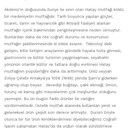
Akdeniz’in doğusunda Suriye ile sınırı olan Hatay mutfağı köklü
bir medeniyetin mutfağıdır. Tarih boyunca yapılan göçler,
ticaret, tarım ve hayvancılık gibi iktisadi faaliyet alanları
mutfağın içerik bakımından zenginleşmesine neden olmuştur.
Bunlardan daha da öte coğrafi durumu ve konumunun
mutfağın şekillenmesinde ki etkisi esastır. Teknoloji deki
gelişim, kitle iletişim araçlarının gündelik hayata hızla girmesi,
gastronomi ve kültür turizmin yaygınlaşması, seyahatin
yönünün otantik kültür ve tatlara doğru evrilmesi Hatay
mutfağının popülerliğini daha da arttırmıştır. Ünlü seyyah
Evliya Çelebi Antakya’ya 1058 (1648) yılında Şam’a giderken
uğramış olup beyaz devedişi buğdayı, çakıl ekmeği, limon,
turunç ve kamış gibi meyvelerinin çok meşhurdur olduğunu
yazmıştır. Bu ün bugün farklı ürünler ile varlığını
sürdürmektedir. Üstelik mutfak alanında kullanılan yerel ve
geleneksel ürün çeşidi son derece artmıştır. Durum böyle
olunca bir tür ürün kimliklendirmesi diyebileceğimiz Coğrafi
İşaret çalışmaları Hatay’da da yoğun olarak yürütülmeye