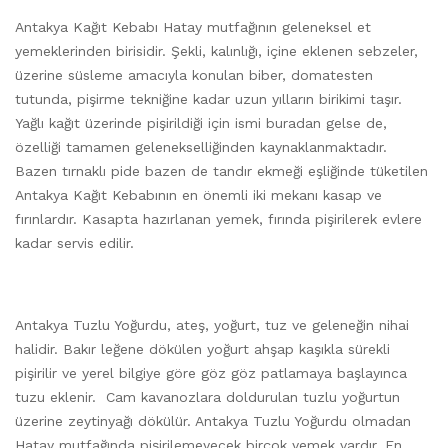
Antakya Kağıt Kebabı Hatay mutfağının geleneksel et
yemeklerinden birisidir. Şekli, kalınlığı, içine eklenen sebzeler,
üzerine süsleme amacıyla konulan biber, domatesten
tutunda, pişirme tekniğine kadar uzun yılların birikimi taşır.
Yağlı kağıt üzerinde pişirildiği için ismi buradan gelse de,
özelliği tamamen gelenekselliğinden kaynaklanmaktadır.
Bazen tırnaklı pide bazen de tandır ekmeği eşliğinde tüketilen
Antakya Kağıt Kebabının en önemli iki mekanı kasap ve
fırınlardır. Kasapta hazırlanan yemek, fırında pişirilerek evlere
kadar servis edilir.
Antakya Tuzlu Yoğurdu, ateş, yoğurt, tuz ve geleneğin nihai
halidir. Bakır leğene dökülen yoğurt ahşap kaşıkla sürekli
pişirilir ve yerel bilgiye göre göz göz patlamaya başlayınca
tuzu eklenir. Cam kavanozlara doldurulan tuzlu yoğurtun
üzerine zeytinyağı dökülür. Antakya Tuzlu Yoğurdu olmadan
Hatay mutfağında pişirilemeyecek birçok yemek vardır. En