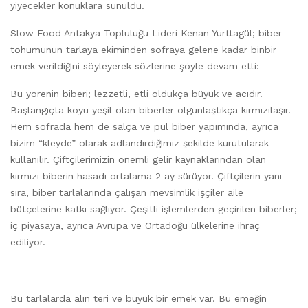
yiyecekler konuklara sunuldu.
Slow Food Antakya Topluluğu Lideri Kenan Yurttagül; biber
tohumunun tarlaya ekiminden sofraya gelene kadar binbir
emek verildiğini söyleyerek sözlerine şöyle devam etti:
Bu yörenin biberi; lezzetli, etli oldukça büyük ve acıdır.
Başlangıçta koyu yeşil olan biberler olgunlaştıkça kırmızılaşır.
Hem sofrada hem de salça ve pul biber yapımında, ayrıca
bizim “kleyde” olarak adlandırdığımız şekilde kurutularak
kullanılır. Çiftçilerimizin önemli gelir kaynaklarından olan
kırmızı biberin hasadı ortalama 2 ay sürüyor. Çiftçilerin yanı
sıra, biber tarlalarında çalışan mevsimlik işçiler aile
bütçelerine katkı sağlıyor. Çeşitli işlemlerden geçirilen biberler;
iç piyasaya, ayrıca Avrupa ve Ortadoğu ülkelerine ihraç
ediliyor.
Bu tarlalarda alın teri ve buyük bir emek var. Bu emeğin