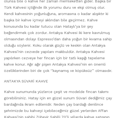
olunsa bile o kahve her zaman memleketten gider. Başka bir
Türk Kahvesi içtiğinde ilk yorumu duru ve ekşi olmuş olur.
Kendi kahvesinin yoğunluğuna, aromasına o kadar alışıktır ki
başka bir kahve içmeyi aklından bile geçirmez. Kahve
konusunda bu kadar tutucu olan Hataylı’ya bir şey
beğendirmek çok zordur. Antakya Kahvesi iki kere kavrulmuş
olmasından dolayı Espresso’dan daha yoğun bir kıvama sahip
olduğu söylenir. Koku olarak güçlü ve keskin olan Antakya
Kahvesi’nin cezvede yapılanı makbuldür. Antakya Kahvesi
yapılırken cezveye her fincan için bir tatlı kaşığı tepeleme
kahve konur. Ağır ağır pişen Antakya Kahvesi’nin en önemli
özelliklerinden biri de çok ‘’kaynamış ve köpüksüz’’ olmasıdır.
ANTAKYA SÜVARİ KAHVE
Kahve sunumunda yüzlerce çeşit ve modelde fincan takımı
görebilirsiniz. Hatay için en güzel sunum Süvari dediğimiz çay
bardağında ikram edilenidir. Neden çay bardağı denilince
şehrimizde bu kahveyi içebileceğimiz güzel yerlerden Affan
Kahvesi’nin sahibi Züheyir Sahilli 70’li yıllarda kahve satışının