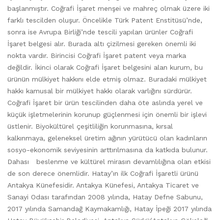
başlanmıştır. Coğrafi İşaret menşei ve mahreç olmak üzere iki
farklı tescilden oluşur. Öncelikle Türk Patent Enstitüsü’nde,
sonra ise Avrupa Birliği’nde tescili yapılan ürünler Coğrafi
İşaret belgesi alır. Burada altı çizilmesi gereken önemli iki
nokta vardır. Birincisi Coğrafi İşaret patent veya marka
değildir. İkinci olarak Coğrafi İşaret belgesini alan kurum, bu
ürünün mülkiyet hakkını elde etmiş olmaz. Buradaki mülkiyet
hakkı kamusal bir mülkiyet hakkı olarak varlığını sürdürür.
Coğrafi İşaret bir ürün tescilinden daha öte aslında yerel ve
küçük işletmelerinin korunup güçlenmesi için önemli bir işlevi
üstlenir. Biyokültürel çeşitliliğin korunmasına, kırsal
kalkınmaya, geleneksel üretim ağının yürütücü olan kadınların
sosyo-ekonomik seviyesinin arttırılmasına da katkıda bulunur.
Dahası beslenme ve kültürel mirasın devamlılığına olan etkisi
de son derece önemlidir. Hatay’ın ilk Coğrafi İşaretli ürünü
Antakya Künefesidir. Antakya Künefesi, Antakya Ticaret ve
Sanayi Odası tarafından 2008 yılında, Hatay Defne Sabunu,
2017 yılında Samandağ Kaymakamlığı, Hatay İpeği 2017 yılında