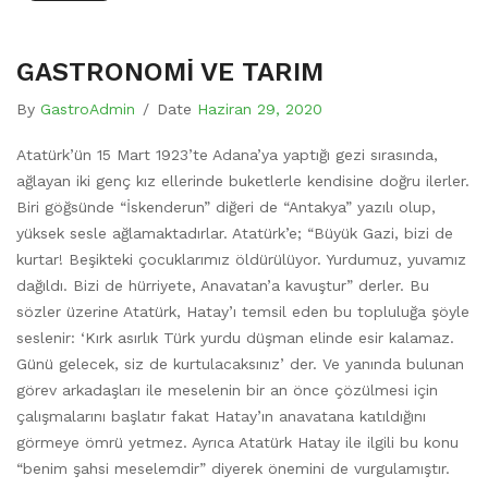
GASTRONOMİ VE TARIM
By
GastroAdmin
/
Date
Haziran 29, 2020
Atatürk’ün 15 Mart 1923’te Adana’ya yaptığı gezi sırasında,
ağlayan iki genç kız ellerinde buketlerle kendisine doğru ilerler.
Biri göğsünde “İskenderun” diğeri de “Antakya” yazılı olup,
yüksek sesle ağlamaktadırlar. Atatürk’e; “Büyük Gazi, bizi de
kurtar! Beşikteki çocuklarımız öldürülüyor. Yurdumuz, yuvamız
dağıldı. Bizi de hürriyete, Anavatan’a kavuştur” derler. Bu
sözler üzerine Atatürk, Hatay’ı temsil eden bu topluluğa şöyle
seslenir: ‘Kırk asırlık Türk yurdu düşman elinde esir kalamaz.
Günü gelecek, siz de kurtulacaksınız’ der. Ve yanında bulunan
görev arkadaşları ile meselenin bir an önce çözülmesi için
çalışmalarını başlatır fakat Hatay’ın anavatana katıldığını
görmeye ömrü yetmez. Ayrıca Atatürk Hatay ile ilgili bu konu
“benim şahsi meselemdir” diyerek önemini de vurgulamıştır.