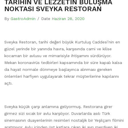
TARİHİN VE LEZZETİN BULUŞMA
NOKTASI SVEYKA RESTORAN
By
GastroAdmin
/
Date
Haziran 28, 2020
Sveyka Restoran, tarihi değeri büyük Kurtuluş Caddesi’nin en
güzel yerinde bir yanında havra, karşısında cami ve kilise
kocaman bir avlusu ve mimarisiyle ihtişamını sürdürüyor.
Mekan koronavirüs tedbirleri kapsamında bir süre kapalı kalsa
da hayat normale dönmeye başlayınca alınması gereken
önlemleri harfiyen uygulayarak tekrar müşterilerine kapılarını
açtı.
Sveyka küçük çarşı anlamına geliyormuş. Restorana girer
girmez sizi sıcak bir avlu karşılıyor. Duvarlarda asılı Türk
sinemasının duayenlerinin resimleri nostaljik bir Yeşilçam filmini
aratmıyor. Avlu içinden üst katlara çıkan iki ayrı merdiven iki