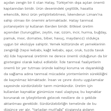
açıdan zengin bir il olan Hatay, Türkiye’nin dışa açılan önemli
kapılarından biridir. Ürün desenindeki çeşitlilik, hasatta
erkencilik, ikinci ürün yetiştirilebilmesi, İskenderun Limanı’na
sahip olması ilin önemini artırmaktadır. Hatay tarımsal
potansiyelini iyi kullanan illerden biridir. Bitkisel üretim
açısından (turunçgiller, zeytin, nar, üzüm, incir, hurma, buğday,
pamuk, mısır, domates, biber, havuç, maydanoz) oldukça
uygun bir ekolojiye sahiptir. Yemek kültüründe et yemeklerinin
zenginliği (tepsi kebabı, kağıt kebabı, aşur, oruk, tuzda tavuk
vb) ilde hayvansal üretimin ne derece önemli olduğunun da bir
göstergesi olarak kabul edilebilir. İlde tarımsal faaliyetlerin
önemli bir yer tutması üründe kaliteyi koruma ve dayanıklılığı
da sağlama adına tarımsal mücadele yöntemlerinin sürekliliğini
de kaçınılmaz kılmaktadır. İnsan ve çevre dostu uygulamalar
sayesinde sürdürülebilir tarım mümkündür. Üretim için
kullanılan kaynaklar günümüze nasıl ulaştıysa; bu kaynaklar
korunarak ve iyileştirilerek gelecek nesillere de o şekilde
aktarılması gereklidir. Sürdürülebilirliğin temelinde de bu
düşünce yer alır. “tarladan mutfağa” sloganıyla gıdanın