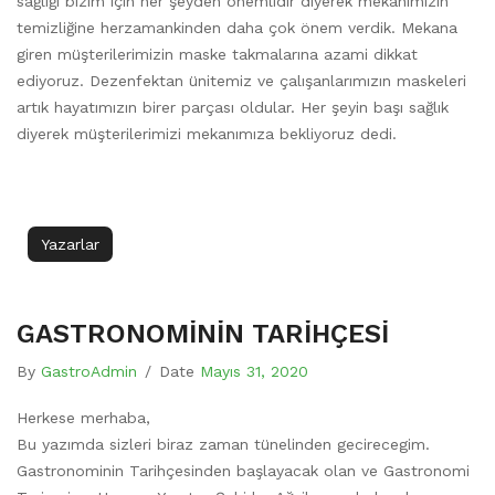
sağlığı bizim için her şeyden önemlidir diyerek mekanımızın
temizliğine herzamankinden daha çok önem verdik. Mekana
giren müşterilerimizin maske takmalarına azami dikkat
ediyoruz. Dezenfektan ünitemiz ve çalışanlarımızın maskeleri
artık hayatımızın birer parçası oldular. Her şeyin başı sağlık
diyerek müşterilerimizi mekanımıza bekliyoruz dedi.
Yazarlar
GASTRONOMİNİN TARİHÇESİ
By
GastroAdmin
/
Date
Mayıs 31, 2020
Herkese merhaba,
Bu yazımda sizleri biraz zaman tünelinden gecirecegim.
Gastronominin Tarihçesinden başlayacak olan ve Gastronomi